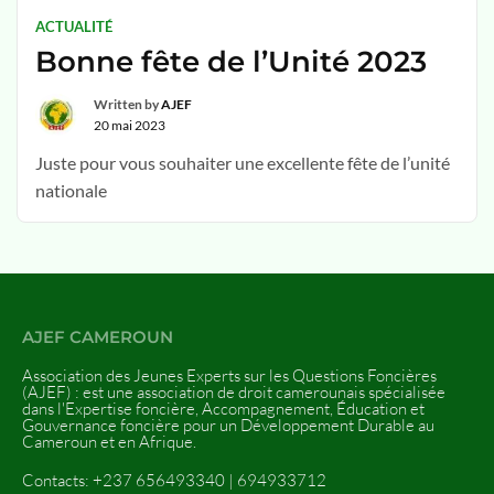
ACTUALITÉ
Bonne fête de l’Unité 2023
Written by
AJEF
20 mai 2023
Juste pour vous souhaiter une excellente fête de l’unité
nationale
AJEF CAMEROUN
Association des Jeunes Experts sur les Questions Foncières
(AJEF) : est une association de droit camerounais spécialisée
dans l'Expertise foncière, Accompagnement, Éducation et
Gouvernance foncière pour un Développement Durable au
Cameroun et en Afrique.
Contacts: +237 656493340 | 694933712