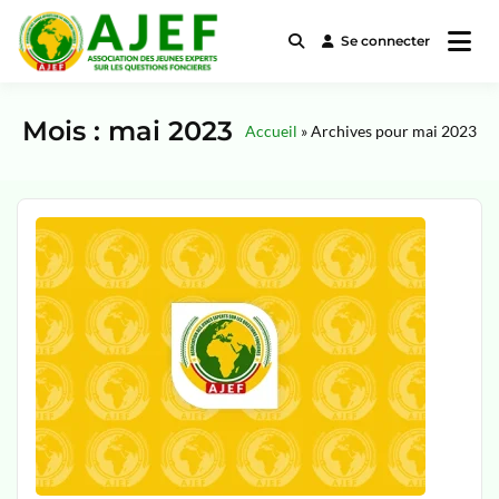
Se connecter
Association des Jeunes Experts
AJEF
sur les questions Foncières
Mois :
mai 2023
Accueil
»
Archives pour mai 2023