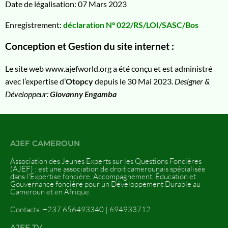
Date de légalisation: 07 Mars 2023
Enregistrement:
déclaration N° 022/RS/LOI/SASC/Bos
Conception et Gestion du site internet :
Le site web www.ajefworld.org a été conçu et est administré
avec l’expertise d’
Otopcy
depuis le 30 Mai 2023.
Designer &
Développeur:
Giovanny Engamba
AJEF CAMEROUN
Association des Jeunes Experts sur les Questions Foncières
(AJEF) : est une association de droit camerounais spécialisée
dans l'Expertise foncière, Accompagnement, Éducation et
Gouvernance foncière pour un Développement Durable au
Cameroun et en Afrique.
Contacts: +237 656493340 | 694933712
AJEF TV