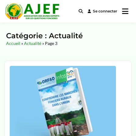
Se connecter
Association des Jeunes Experts
AJEF
sur les questions Foncières
Catégorie :
Actualité
Accueil
»
Actualité
»
Page 3