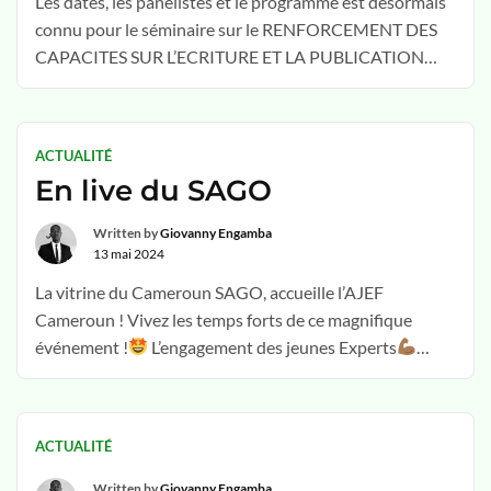
Les dates, les panélistes et le programme est désormais
connu pour le séminaire sur le RENFORCEMENT DES
CAPACITES SUR L’ECRITURE ET LA PUBLICATION
SCIENTIFIQUE EN CONTEXTE DE PREPARATION
D’UN OUVRAGE COLLECTIF : Enjeux de la
participation citoyenne dans la Gouvernance Foncière
ACTUALITÉ
au XXle siècle : Exemple de l’Afrique Subsaharienne!
En live du SAGO
Remplissez le formulaire ci-dessous pour réserver …
Poursuivre la lecture
Written by
Giovanny Engamba
13 mai 2024
La vitrine du Cameroun SAGO, accueille l’AJEF
Cameroun ! Vivez les temps forts de ce magnifique
événement !
L’engagement des jeunes Experts
Ensemble nous sommes plus fort, ensemble, nous y
arriverons
ACTUALITÉ
Written by
Giovanny Engamba