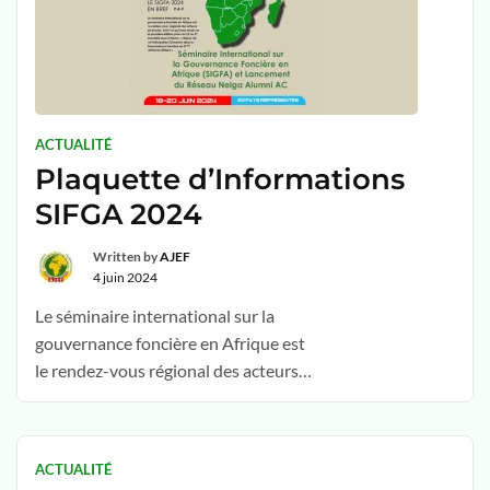
ACTUALITÉ
Plaquette d’Informations
SIFGA 2024
Written by
AJEF
4 juin 2024
Le séminaire international sur la
gouvernance foncière en Afrique est
le rendez-vous régional des acteurs
du foncier. Voici ce qu’il faut savoir sur la première
édition prévu du 25 au 27 mai 2024 sous le thème : «
Enjeux de la Participation Citoyenne dans la
ACTUALITÉ
Gouvernance Foncière au 21ème