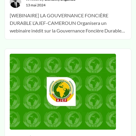
13 mai 2024
[WEBINAIRE] LA GOUVERNANCE FONCIÈRE
DURABLE L’AJEF-CAMEROUN Organisera un
webinaire inédit sur la Gouvernance Foncière Durable
entre le Samedi 04 Mars 2023 (16h-18h) et le Dimanche
05 Mars 2023 (14h-16). Une opportunité
exceptionnelle à ne surtout pas louper Pour y prendre
part enregistrez-vous gratuitement en cliquant ici
[WEBINAR] SUSTAINABLE LAND GOVERNANCE
AJEF-CAMEROON will organise a groundbreaking …
Poursuivre la lecture