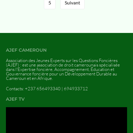
5
Suivant
AJEF CAMEROUN
Association des Jeunes Experts sur les Questions Foncières
(AJEF) : est une association de droit camerounais spécialisée
dans l'Expertise foncière, Accompagnement, Éducation et
Gouvernance foncière pour un Développement Durable au
Cameroun et en Afrique.
Contacts: +237 656493340 | 694933712
AJEF TV