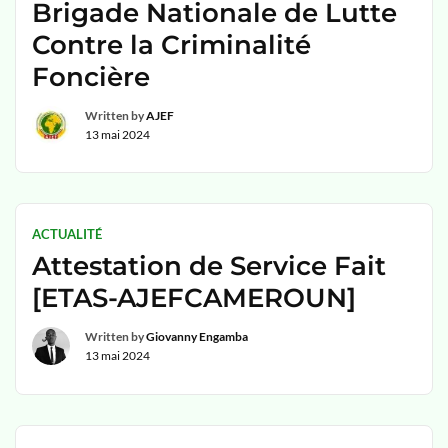
Brigade Nationale de Lutte
siècle en Afrique
Contre la Criminalité
Foncière
Written by
AJEF
13 mai 2024
ACTUALITÉ
Attestation de Service Fait
[ETAS-AJEFCAMEROUN]
Written by
Giovanny Engamba
13 mai 2024