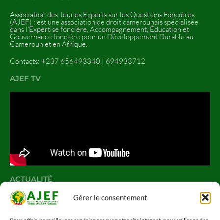
Association des Jeunes Experts sur les Questions Foncières
(AJEF) : est une association de droit camerounais spécialisée
dans l'Expertise foncière, Accompagnement, Éducation et
Gouvernance foncière pour un Développement Durable au
Cameroun et en Afrique.
Contacts: +237 656493340 | 694933712
AJEF TV
ACTUALITÉ
Gérer le consentement
Actualité
[TDR] Renforcement des capacités des
membres de l’AJEF et professionnels du