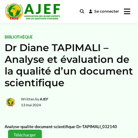
Se connecter
Association des Jeunes Experts
AJEF
sur les questions Foncières
BIBLIOTHÈQUE
Dr Diane TAPIMALI –
Analyse et évaluation de
la qualité d’un document
scientifique
Written by
AJEF
13 mai 2024
Analyse-qualite-document-scientifique-Dr-TAPIMALI_032140
Télécharger